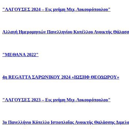
"ΛΑΓΟΥΣΕΣ
2024
–
Εις
μνήμη
Μιχ.
Λυκουρόπουλου"
Αλλαγή
Ημερομηνιών
Πανελληνίου
Κυπέλλου
Ανοικτής
Θάλασσ
"ΜΕΘΑΝΑ
2022"
4η
REGATTA
ΣΑΡΩΝΙΚΟΥ
2024
«ΙΩΣΗΦ
ΘΕΟΔΩΡΟΥ»
"ΛΑΓΟΥΣΕΣ
2023
–
Εις
μνήμη
Μιχ.
Λυκουρόπουλου"
3ο
Πανελλήνιο
Κύπελλο
Ιστιοπλοΐας
Ανοικτής
Θαλάσσης
Διμελ