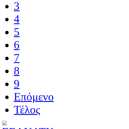
3
4
5
6
7
8
9
Επόμενο
Τέλος