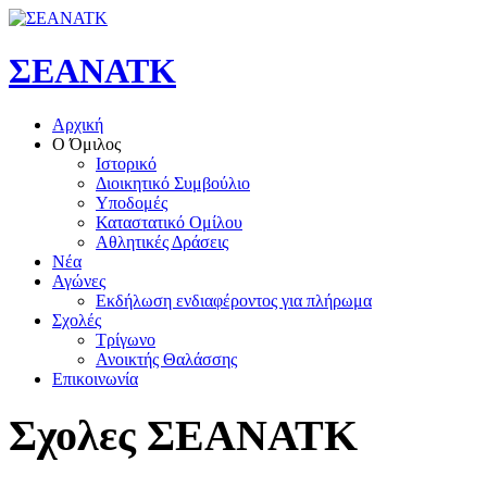
ΣΕΑΝΑΤΚ
Αρχική
Ο Όμιλος
Ιστορικό
Διοικητικό Συμβούλιο
Υποδομές
Καταστατικό Ομίλου
Αθλητικές Δράσεις
Νέα
Αγώνες
Εκδήλωση ενδιαφέροντος για πλήρωμα
Σχολές
Τρίγωνο
Ανοικτής Θαλάσσης
Επικοινωνία
Σχολες
ΣΕΑΝΑΤΚ