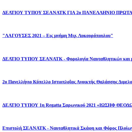
ΔΕΛΤΙΟΥ
ΤΥΠΟΥ
ΣΕΑΝΑΤΚ
ΓΙΑ
2ο
ΠΑΝΕΛΛΗΝΙΟ
ΠΡΩΤ
"ΛΑΓΟΥΣΕΣ
2021
–
Εις
μνήμη
Μιχ.
Λυκουρόπουλου"
ΔΕΛΤΙΟ
ΤΥΠΟΥ
ΣΕΑΝΑΤΚ
-
Φορολογία
Ναυταθλητικών
και
2ο
Πανελλήνιο
Κύπελλο
Ιστιοπλοΐας
Ανοικτής
Θαλάσσης
Διμελ
ΔΕΛΤΙΟ
ΤΥΠΟΥ
1η
Regatta
Σαρωνικού
2021
«ΙΩΣΗΦ
ΘΕΟΔ
Επιστολή
ΣΕΑΝΑΤΚ
-
Ναυταθλητικά
Σκάφη
και
Φόρος
Πλοίω