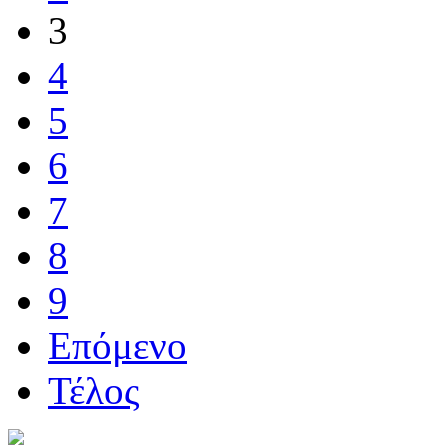
3
4
5
6
7
8
9
Επόμενο
Τέλος