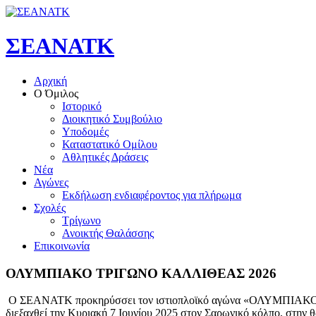
ΣΕΑΝΑΤΚ
Αρχική
Ο Όμιλος
Ιστορικό
Διοικητικό Συμβούλιο
Υποδομές
Καταστατικό Ομίλου
Αθλητικές Δράσεις
Νέα
Αγώνες
Εκδήλωση ενδιαφέροντος για πλήρωμα
Σχολές
Τρίγωνο
Ανοικτής Θαλάσσης
Επικοινωνία
ΟΛΥΜΠΙΑΚΟ
ΤΡΙΓΩΝΟ
ΚΑΛΛΙΘΕΑΣ
2026
O ΣΕΑΝΑΤΚ προκηρύσσει τον ιστιοπλοϊκό αγώνα «ΟΛΥΜΠΙΑΚΟ ΤΡ
διεξαχθεί την Κυριακή 7 Ιουνίου 2025 στον Σαρωνικό κόλπο, στην 