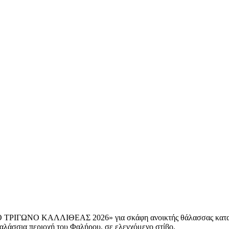
ΙΓΩΝΟ ΚΑΛΛΙΘΕΑΣ 2026» για σκάφη ανοικτής θάλασσας καταμετρ
θαλάσσια περιοχή του Φαλήρου, σε ελεγχόμενο στίβο.