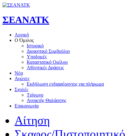
ΣΕΑΝΑΤΚ
Αρχική
Ο Όμιλος
Ιστορικό
Διοικητικό Συμβούλιο
Υποδομές
Καταστατικό Ομίλου
Αθλητικές Δράσεις
Νέα
Αγώνες
Εκδήλωση ενδιαφέροντος για πλήρωμα
Σχολές
Τρίγωνο
Ανοικτής Θαλάσσης
Επικοινωνία
Αίτηση
Σκαφος/Πιστοποιητικό