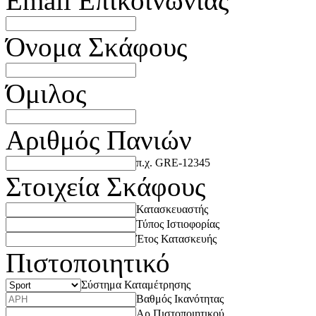
Email Επικοινωνίας
Όνομα Σκάφους
Όμιλος
Αριθμός Πανιών
π.χ. GRE-12345
Στοιχεία Σκάφους
Κατασκευαστής
Τύπος Ιστιοφορίας
Έτος Κατασκευής
Πιστοποιητικό
Σύστημα Καταμέτρησης
Βαθμός Ικανότητας
Αρ.Πιστοποιητικού