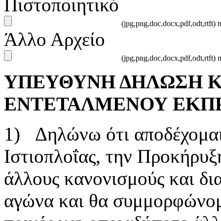
Πιστοποιητικό
(jpg,png,doc,docx,pdf,odt,rtft)
Άλλο Αρχείο
(jpg,png,doc,docx,pdf,odt,rtft)
ΥΠΕΥΘΥΝΗ ΔΗΛΩΣΗ 
ΕΝΤΕΤΑΛΜΕΝΟΥ ΕΚΠ
1) Δηλώνω ότι αποδέχομα
Ιστιοπλοΐας, την Προκήρυξ
άλλους κανονισμούς και δια
αγώνα και θα συμμορφώνομα