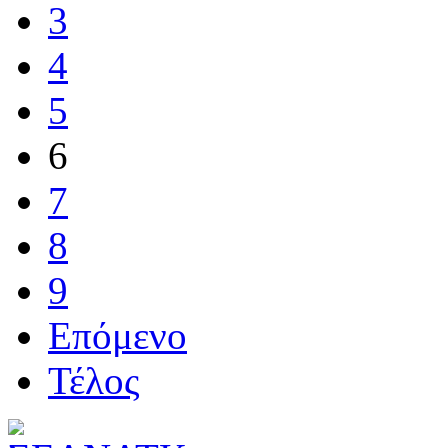
3
4
5
6
7
8
9
Επόμενο
Τέλος