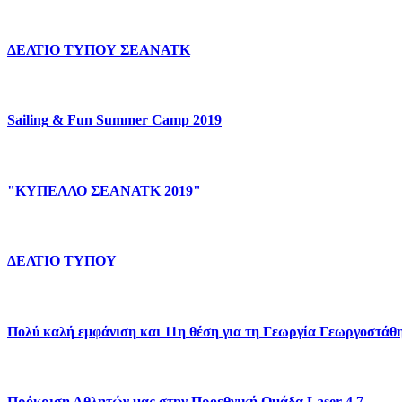
ΔΕΛΤΙΟ
ΤΥΠΟΥ
ΣΕΑΝΑΤΚ
Sailing
&
Fun
Summer
Camp
2019
"ΚΥΠΕΛΛΟ
ΣΕΑΝΑΤΚ
2019"
ΔΕΛΤΙΟ
ΤΥΠΟΥ
Πολύ
καλή
εμφάνιση
και
11η
θέση
για
τη
Γεωργία
Γεωργοστάθ
Πρόκριση
Αθλητών
μας
στην
Προεθνική
Ομάδα
Laser
4.7