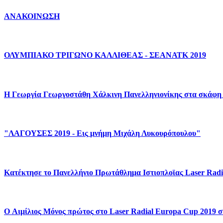
ΑΝΑΚΟΙΝΩΣΗ
ΟΛΥΜΠΙΑΚΟ
ΤΡΙΓΩΝΟ
ΚΑΛΛΙΘΕΑΣ
-
ΣΕΑΝΑΤΚ
2019
H
Γεωργία
Γεωργοστάθη
Χάλκινη
Πανελληνιονίκης
στα
σκάφη
"ΛΑΓΟΥΣΕΣ
2019
-
Εις
μνήμη
Μιχάλη
Λυκουρόπουλου"
Κατέκτησε
το
Πανελλήνιο
Πρωτάθλημα
Ιστιοπλοϊας
Laser
Radi
O
Αιμίλιος
Μόνος
πρώτος
στο
Laser
Radial
Europa
Cup
2019
σ