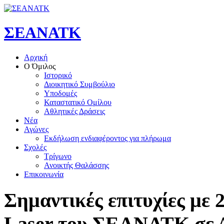
ΣΕΑΝΑΤΚ
Αρχική
Ο Όμιλος
Ιστορικό
Διοικητικό Συμβούλιο
Υποδομές
Καταστατικό Ομίλου
Αθλητικές Δράσεις
Νέα
Αγώνες
Εκδήλωση ενδιαφέροντος για πλήρωμα
Σχολές
Τρίγωνο
Ανοικτής Θαλάσσης
Επικοινωνία
Σημαντικές
επιτυχίες
με
Laser
του
ΣΕΑΝΑΤΚ
σε