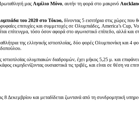
 Πρωταθλητή μας
Αιμίλιο Μόνο
, αυτήν τη φορά στο μακρινό
Aucklan
λυμπιάδα του 2020 στο Τόκυο,
δίνοντας 5 εισιτήρια στις χώρες που 
ορυφαίες επιτυχίες και συμμετοχές σε Ολυμπιάδες, America’s Cup, V
αι επίτευγμα, τόσο όσον αφορά στο αγωνιστικό επίπεδο, αλλά και στο
 αθλήτρια της ελληνικής ιστιοπλοίας, δύο φορές Ολυμπιονίκη και 4
αδοπούλου.
ς ιστιοπλοϊας ολυμπιακών διαδρομών, έχει μήκος 5,25 μ. και επιφάνει
άφος εκμηδενίζοντας ουσιαστικά τις τριβές, και είναι σε θέση να επι
ις 8 Δεκεμβρίου και μεταδίδεται ζωντανά από τη συνδρομητική υπηρεσ