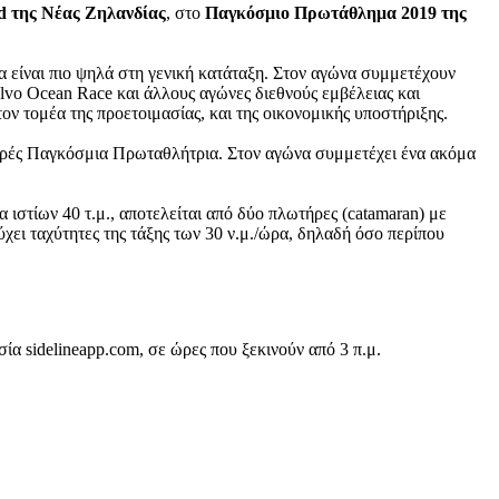
d της Νέας Ζηλανδίας
, στο
Παγκόσμιο Πρωτάθλημα 2019 της
θα είναι πιο ψηλά στη γενική κατάταξη. Στον αγώνα συμμετέχουν
olvo Ocean Race και άλλους αγώνες διεθνούς εμβέλειας και
ν τομέα της προετοιμασίας, και της οικονομικής υποστήριξης.
 φορές Παγκόσμια Πρωταθλήτρια. Στον αγώνα συμμετέχει ένα ακόμα
α ιστίων 40 τ.μ., αποτελείται από δύο πλωτήρες (catamaran) με
τύχει ταχύτητες της τάξης των 30 ν.μ./ώρα, δηλαδή όσο περίπου
ία sidelineapp.com, σε ώρες που ξεκινούν από 3 π.μ.