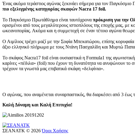
Ένας ακόμα τεράστιος αγώνας ξεκινάει σήμερα για τον Παγκόσμιο
πιο εξελιγμένης κατηγορίας σκαφών Nacra 17 foil.
Το Παγκόσμιο Πρωτάθλημα είναι ταυτόχρονα
πρόκριση για την Ο
ορισμένοι από τους μεγαλύτερους ιστιοπλόους της εποχής μας, με κ
ωκεανοπορίας. Ακόμα και η συμμετοχή σε έναν τέτοιο αγώνα θεωρείτ
Ο Αιμίλιος τρέχει μαζί με την Σοφία Μπεκατώρου, επίσης κορυφαία
άξιο ελληνικό πλήρωμα με τους Ντάνη Πασχαλίδη και Μυρτώ Παπ
Το σκάφος Nacra17 foil είναι ουσιαστικά η Formula1 της αγωνιστική
καρίνες «πέδιλα» (foil) που έχουν τη δυνατότητα να ανυψώνουν το σκ
τρέχουν τα γνωστά μας επιβατικά σκάφη «δελφίνια».
Ο αγώνας, που αναμένεται συναρπαστικός, θα διαρκέσει από 3 έως τ
Καλή Δύναμη και Καλή Επιτυχία!
ΣΕΑΝΑΤΚ
©
2026
Όροι Χρήσης