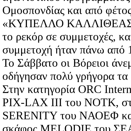
Ομοσπονδίας και από φέτος
«ΚΥΠΕΛΛΟ ΚΑΛΛΙΘΕΑΣ», ξ
το ρεκόρ σε συμμετοχές, κ
συμμετοχή ήταν πάνω από 1
Το Σάββατο οι Βόρειοι άνε
οδήγησαν πολύ γρήγορα τα
Στην κατηγορία ORC Intern
PIX-LAX III του ΝΟΤΚ, σ
SERENITY του ΝΑΟΕΦ και
σκάφος MELODIE του Σ